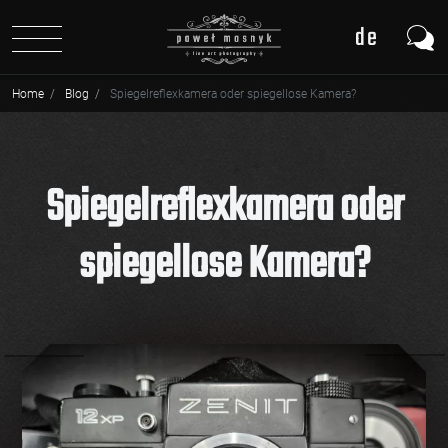
de
pl
Home
Blog
Spiegelreflexkamera oder spiegellose Kamera?
en
Spiegelreflexkamera oder
spiegellose Kamera?