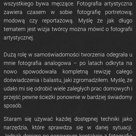
wszystkiego bywa męczące.
Fotografia artystyczna
zawiera czasem w sobie fotografię portretową,
modową czy reportażową. Myślę że jak długo
tematem jest wizja twórcy można mówić o fotografii
artystycznej.
Dużą rolę w samoświadomości tworzenia odegrała u
mnie
fotografia analogowa
– po latach odkryta na
nowo spowodowała kompletną rewizję całego
doświadczenia i balastu, jaki zgromadziłem. Myślę, że
udało mi się odrobić wiele zaległych prac domowych i
przejść pewne ścieżki ponownie w bardziej świadomy
sposób.
Staram się używać każdej dostępnej techniki jako
narzędzia, które sprawdza się w danej sytuacji.
Jednak dopiero po ponownym kontakcie z
fotografią