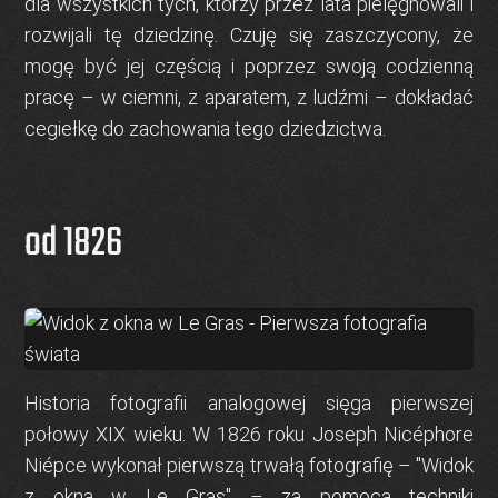
dla wszystkich tych, którzy przez lata pielęgnowali i
rozwijali tę dziedzinę. Czuję się zaszczycony, że
mogę być jej częścią i poprzez swoją codzienną
pracę – w ciemni, z aparatem, z ludźmi – dokładać
cegiełkę do zachowania tego dziedzictwa.
od 1826
Historia fotografii analogowej sięga pierwszej
połowy XIX wieku. W 1826 roku Joseph Nicéphore
Niépce wykonał pierwszą trwałą fotografię –
"Widok
z okna w Le Gras"
– za pomocą techniki