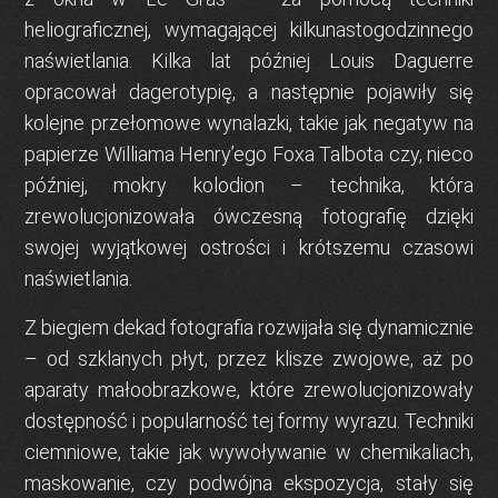
heliograficznej, wymagającej kilkunastogodzinnego
naświetlania. Kilka lat później Louis Daguerre
opracował
dagerotypię
, a następnie pojawiły się
kolejne przełomowe wynalazki, takie jak
negatyw na
papierze
Williama Henry’ego Foxa Talbota czy, nieco
później,
mokry kolodion
– technika, która
zrewolucjonizowała ówczesną fotografię dzięki
swojej wyjątkowej ostrości i krótszemu czasowi
naświetlania.
Z biegiem dekad fotografia rozwijała się dynamicznie
– od
szklanych płyt
, przez
klisze zwojowe
, aż po
aparaty małoobrazkowe, które zrewolucjonizowały
dostępność i popularność tej formy wyrazu. Techniki
ciemniowe, takie jak wywoływanie w chemikaliach,
maskowanie, czy podwójna ekspozycja, stały się