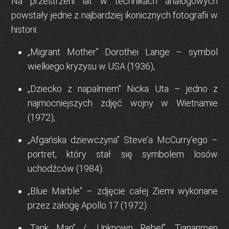
Na przestrzeni lat w technikach analogowych
powstały jedne z najbardziej ikonicznych fotografii w
historii:
„
Migrant Mother
” Dorothei Lange – symbol
wielkiego kryzysu w USA (1936),
„
Dziecko z napalmem
” Nicka Uta – jedno z
najmocniejszych zdjęć wojny w Wietnamie
(1972),
„
Afgańska dziewczyna
” Steve’a McCurry’ego –
portret, który stał się symbolem losów
uchodźców (1984).
„Blue Marble”
– zdjęcie całej Ziemi wykonane
przez załogę Apollo 17 (1972)
„Tank Man” / „Unknown Rebel”, Tiananmen