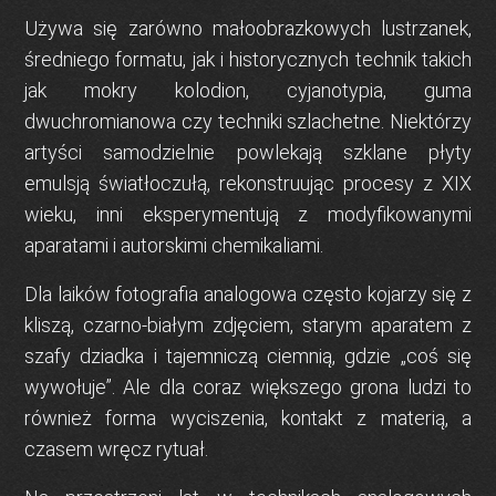
Używa się zarówno
małoobrazkowych lustrzanek
,
średniego formatu
, jak i historycznych technik takich
jak
mokry kolodion
,
cyjanotypia
,
guma
dwuchromianowa
czy
techniki szlachetne
. Niektórzy
artyści samodzielnie powlekają szklane płyty
emulsją światłoczułą, rekonstruując procesy z XIX
wieku, inni eksperymentują z modyfikowanymi
aparatami i autorskimi chemikaliami.
Dla laików fotografia analogowa często kojarzy się z
kliszą
,
czarno-białym zdjęciem
,
starym aparatem z
szafy dziadka
i tajemniczą ciemnią, gdzie „coś się
wywołuje”. Ale dla coraz większego grona ludzi to
również
forma wyciszenia
,
kontakt z materią
, a
czasem wręcz rytuał.