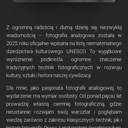
Z ogromną radością i dumą dzielę się niezwykłą
wiadomością –
fotografia analogowa
została w
2025 roku oficjalnie wpisana na
listę niematerialnego
dziedzictwa kulturowego UNESCO
. To wyjątkowe
wyróżnienie podkreśla ogromne znaczenie
tradycyjnych technik fotograficznych w rozwoju
kultury, sztuki i historii naszej cywilizacji.
Dla mnie, jako pasjonata
fotografii analogowej
, to
wydarzenie ma wymiar osobisty. Od ponad pięciu lat
prowadzę własną
ciemnię fotograficzną
, gdzie
nieustannie rozwijam swój warsztat i pogłębiam
wiedzę zarówno z zakresu klasycznych technik, jak i
historii fotografii. Praca z materiałem światłoczułym,