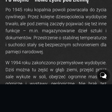
Po 1945 roku kopalnia powoli powracała do życia
cywilnego. Przez kolejne dziesięciolecia wydobycie
trwało, ale pod ziemią zaczęły pojawiać się też inne
funkcje – m.in. magazynowanie dzieł sztuki i
dokumentów. Przestrzenie o stabilnej temperaturze
i suchości stały się bezpiecznym schronieniem dla
pamięci narodowej.
W
1994 roku
zakończono przemysłowe wydobycie.
Dziś można tu zejść w głąb ziemi, przejść przez
sale wykute w soli, obejrzeć ogromne maszyny
górnicze i wystawy geologiczne. Nie brak też
odniesień do historii wojennej – każda ściana,
każdy wykuty tunel opowiada inną historię.