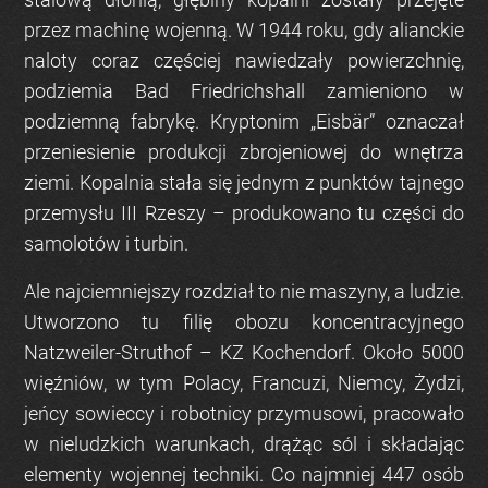
przez machinę wojenną. W
1944 roku
, gdy alianckie
naloty coraz częściej nawiedzały powierzchnię,
podziemia Bad Friedrichshall zamieniono w
podziemną fabrykę. Kryptonim „
Eisbär
” oznaczał
przeniesienie produkcji zbrojeniowej do wnętrza
ziemi. Kopalnia stała się jednym z punktów tajnego
przemysłu III Rzeszy – produkowano tu części do
samolotów i turbin.
Ale najciemniejszy rozdział to nie maszyny, a ludzie.
Utworzono tu filię obozu koncentracyjnego
Natzweiler-Struthof –
KZ Kochendorf
. Około
5000
więźniów
, w tym Polacy, Francuzi, Niemcy, Żydzi,
jeńcy sowieccy i robotnicy przymusowi, pracowało
w nieludzkich warunkach, drążąc sól i składając
elementy wojennej techniki. Co najmniej
447 osób