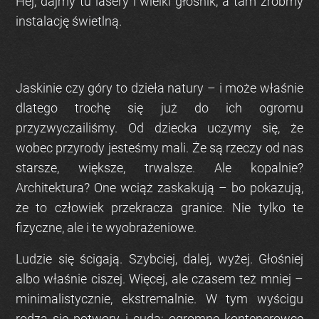
Hej, dajmy tu lasery i wielki głośnik, a tam zróbmy
instalację świetlną.
Jaskinie czy góry to dzieła natury – i może właśnie
dlatego trochę się już do ich ogromu
przyzwyczailiśmy. Od dziecka uczymy się, że
wobec przyrody jesteśmy mali. Że są rzeczy od nas
starsze, większe, trwalsze. Ale kopalnie?
Architektura? One wciąż zaskakują – bo pokazują,
że to człowiek przekracza granice. Nie tylko te
fizyczne, ale i te wyobrażeniowe.
Ludzie się ścigają. Szybciej, dalej, wyżej. Głośniej
albo właśnie ciszej. Więcej, ale czasem też mniej –
minimalistycznie, ekstremalnie. W tym wyścigu
rodzą się potwory i cuda: ogromne kontenerowce