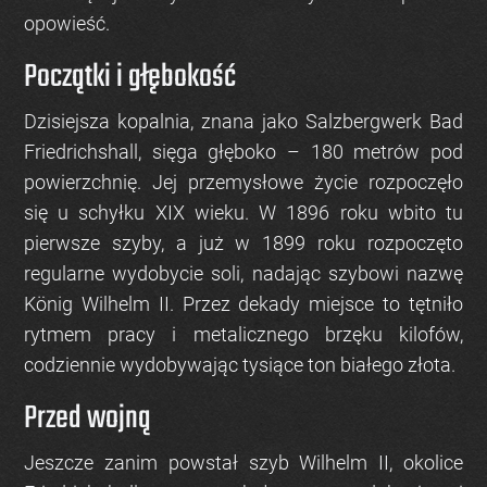
opowieść.
Początki i głębokość
Dzisiejsza kopalnia, znana jako
Salzbergwerk Bad
Friedrichshall
, sięga głęboko –
180 metrów
pod
powierzchnię. Jej przemysłowe życie rozpoczęło
się u schyłku XIX wieku. W
1896 roku
wbito tu
pierwsze szyby, a już w
1899 roku
rozpoczęto
regularne wydobycie soli, nadając szybowi nazwę
König Wilhelm II
. Przez dekady miejsce to tętniło
rytmem pracy i metalicznego brzęku kilofów,
codziennie wydobywając tysiące ton białego złota.
Przed wojną
Jeszcze zanim powstał szyb Wilhelm II, okolice