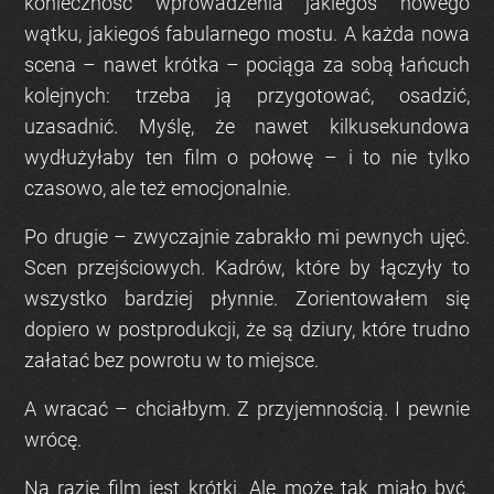
konieczność wprowadzenia jakiegoś nowego
wątku, jakiegoś fabularnego mostu. A każda nowa
scena – nawet krótka – pociąga za sobą łańcuch
kolejnych: trzeba ją przygotować, osadzić,
uzasadnić. Myślę, że nawet kilkusekundowa
wydłużyłaby ten film o połowę – i to nie tylko
czasowo, ale też emocjonalnie.
Po drugie – zwyczajnie zabrakło mi pewnych ujęć.
Scen przejściowych. Kadrów, które by łączyły to
wszystko bardziej płynnie. Zorientowałem się
dopiero w postprodukcji, że są dziury, które trudno
załatać bez powrotu w to miejsce.
A wracać – chciałbym. Z przyjemnością. I pewnie
wrócę.
Na razie film jest krótki. Ale może tak miało być.