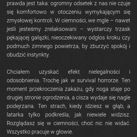
prawda jest taka: ogromny odsetek z nas nie czuje
się komfortowo w otoczeniu wymykającym się
zmysłowej kontroli. W ciemności, we mgle – nawet
jeśli jesteśmy zrelaksowani – wystarczy trzask
pękającej gałązki, nieoczekiwany odglos kroku czy
podmuch zimnego powietrza, by zburzyć spokój i
obudzić instynkty.
Chciałem uzyskać efekt nielegalności i
odosobnienia. Trochę jak w survival horrorze. Ten
moment przekroczenia zakazu, gdy noga staje po
drugiej stronie ogrodzenia, a cisza wydaje się nagle
podejrzana. Ten strach, kiedy idziesz w głąb, a
latarka tylko podkreśla, jak niewiele widzisz.
Rozglądasz się w ciemności, choć nic nie widać.
Wszystko pracuje w głowie.