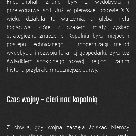
Friedrichshall znane były z wydobycia i
przetwórstwa soli. Już w pierwszej połowie XIX
wieku działała tu warzelnia, a gleba kryła
bogactwa, które z czasem miały zyskać
strategiczne znaczenie. Kopalnia była miejscem
postępu technicznego – modernizacji metod
wydobycia i rozwoju lokalnej gospodarki. Była też
świadkiem spokojnego rozwoju regionu, zanim
historia przybrała mroczniejsze barwy.
Czas wojny – cień nad kopalnią
Z chwilą, gdy wojna zaczęła ściskać Niemcy
stalową dłonią, głębiny kopalni zostały przejęte