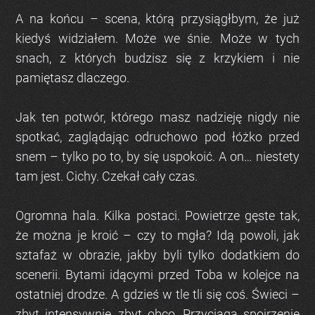
A na końcu – scena, którą przysiągłbym, że już
kiedyś widziałem. Może we śnie. Może w tych
snach, z których budzisz się z krzykiem i nie
pamiętasz dlaczego.
Jak ten potwór, którego masz nadzieję nigdy nie
spotkać, zaglądając odruchowo pod łóżko przed
snem – tylko po to, by się uspokoić. A on… niestety
tam jest. Cichy. Czekał cały czas.
Ogromna hala. Kilka postaci. Powietrze gęste tak,
że można je kroić – czy to mgła? Idą powoli, jak
sztafaż w obrazie, jakby byli tylko dodatkiem do
scenerii. Bytami idącymi przed Toba w kolejce na
ostatniej drodze. A gdzieś w tle tli się coś. Świeci –
zbyt intensywnie, zbyt obco. Przyciąga spojrzenie