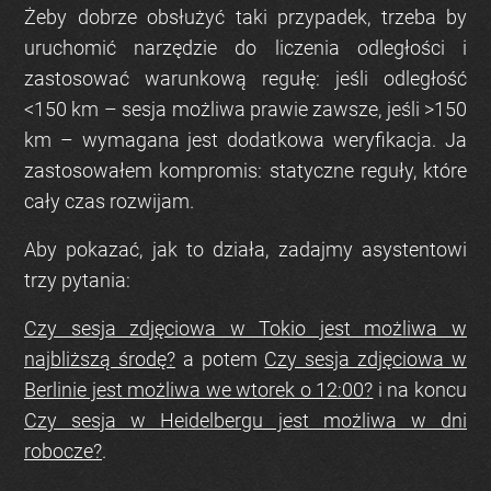
Żeby dobrze obsłużyć taki przypadek, trzeba by
uruchomić narzędzie do liczenia odległości i
zastosować warunkową regułę: jeśli odległość
<150 km – sesja możliwa prawie zawsze, jeśli >150
km – wymagana jest dodatkowa weryfikacja. Ja
zastosowałem kompromis: statyczne reguły, które
cały czas rozwijam.
Aby pokazać, jak to działa, zadajmy asystentowi
trzy pytania:
Czy sesja zdjęciowa w Tokio jest możliwa w
najbliższą środę?
a potem
Czy sesja zdjęciowa w
Berlinie jest możliwa we wtorek o 12:00?
i na koncu
Czy sesja w Heidelbergu jest możliwa w dni
robocze?
.