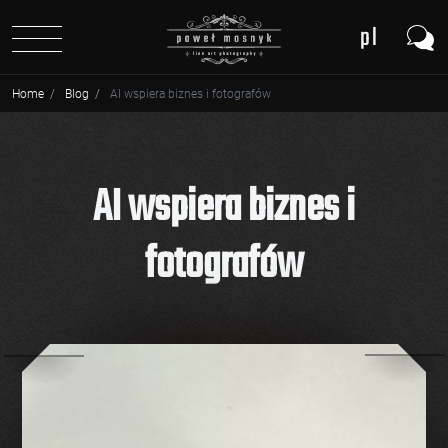
pl
en
Home
Blog
AI wspiera biznes i fotografów
de
AI wspiera biznes i
fotografów