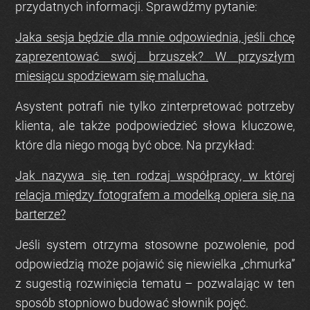
przydatnych informacji. Sprawdźmy pytanie:
Jaka sesja będzie dla mnie odpowiednia, jeśli chcę
zaprezentować swój brzuszek? W przyszłym
miesiącu spodziewam się malucha.
Asystent potrafi nie tylko zinterpretować potrzeby
klienta, ale także podpowiedzieć słowa kluczowe,
które dla niego mogą być obce. Na przykład:
Jak nazywa się ten rodzaj współpracy, w której
relacja między fotografem a modelką opiera się na
barterze?
Jeśli system otrzyma stosowne pozwolenie, pod
odpowiedzią może pojawić się niewielka „chmurka”
z sugestią rozwinięcia tematu – pozwalając w ten
sposób stopniowo budować słownik pojęć.