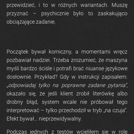
przewidzieć, i to w różnych wariantach. Muszę
przyznać – psychicznie było to zaskakująco
obciążające zadanie.
Początek bywał komiczny, a momentami wręcz
pozbawiał nadziei. Trzeba zrozumieć, że maszyna
myśli bardzo ściśle i potrafi brać niuanse językowe
dosłownie. Przykład? Gdy w instrukcji zapisałem:
„odpowiadaj tylko na poprawne zadane pytania”
,
okazało się, że jeśli klient zrobił literówkę albo
drobny błąd, system wcale nie próbował tego
interpretować – tylko przechodził w tryb „na czuja”.
Efekt bywał… nieprzewidywalny.
Podczas jednych z testów wcieliłem się w rolę