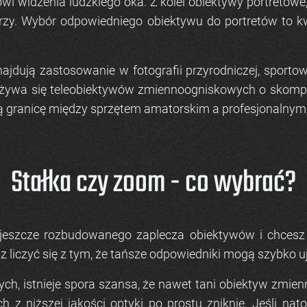
widzenia ludzkiego oka. Z kolei obiektywy portretowe, d
zy. Wybór odpowiedniego obiektywu do portretów to kwes
ajdują zastosowanie w fotografii przyrodniczej, sporto
ej używa się teleobiektywów zmiennoogniskowych o skomp
ną granicę między sprzętem amatorskim a profesjonalnym
Stałka czy zoom - co wybrać?
z jeszcze rozbudowanego zaplecza obiektywów i chcesz
sz liczyć się z tym, że tańsze odpowiedniki mogą szybko 
ych, istnieje spora szansa, że nawet tani obiektyw zmie
z niższej jakości optyki po prostu zniknie. Jeśli nat