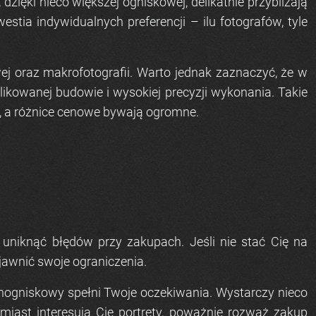
zięki nieco większej ogniskowej, delikatnie przybliżają
tia indywidualnych preferencji – ilu fotografów, tyle
wej oraz makrofotografii. Warto jednak zaznaczyć, że w
likowanej budowie i wysokiej precyzji wykonania. Takie
, a różnice cenowe bywają ogromne.
 uniknąć błędów przy zakupach. Jeśli nie stać Cię na
ujawnić swoje ograniczenia.
nnogniskowy spełni Twoje oczekiwania. Wystarczy nieco
omiast interesują Cię portrety, poważnie rozważ zakup