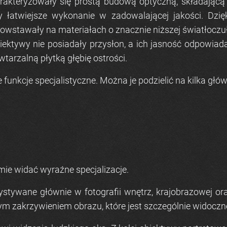
arakteryzowały się prostą budową optyczną, składającą
y łatwiejsze wykonanie w zadowalającej jakości. Dz
powstawały na materiałach o znacznie niższej światłocz
biektywy nie posiadały przysłon, a ich jasność odpowia
wtarzalną płytką głębię ostrości.
unkcje specjalistyczne. Można je podzielić na kilka głów
mie widać wyraźne specjalizacje.
zystywane głównie w fotografii wnętrz, krajobrazowej o
ym zakrzywieniem obrazu, które jest szczególnie widoczn