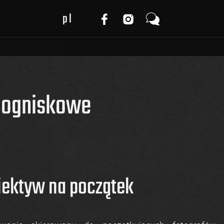
pl
cy
en
a
de
oogniskowe
iektyw na początek