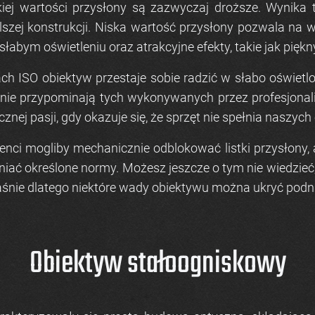
iej wartości przysłony są zazwyczaj droższe. Wynika t
zej konstrukcji. Niska wartość przysłony pozwala na wpu
słabym oświetleniu oraz atrakcyjne efekty, takie jak piękn
ch ISO obiektyw przestaje sobie radzić w słabo oświetlo
 i nie przypominają tych wykonywanych przez profesjonal
znej pasji, gdy okazuje się, że sprzęt nie spełnia naszyc
nci mogliby mechanicznie odblokować listki przysłony, ab
iać określone normy. Możesz jeszcze o tym nie wiedzieć,
. Właśnie dlatego niektóre wady obiektywu można ukryć pod
Obiektyw stałoogniskowy