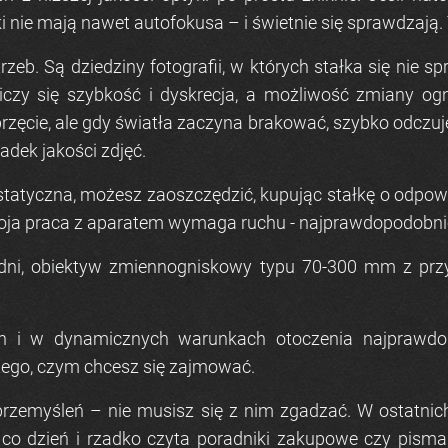
nie mają nawet autofokusa – i świetnie się sprawdzają. T
b. Są dziedziny fotografii, w których stałka się nie sp
liczy się szybkość i dyskrecja, a możliwość zmiany o
zęcie, ale gdy światła zaczyna brakować, szybko odczuj
adek jakości zdjęć.
 statyczna, możesz zaoszczędzić, kupując stałkę o odpo
oja praca z aparatem wymaga ruchu - najprawdopodobniej 
e dni, obiektyw zmiennogniskowy typu 70-300 mm z prz
h i w dynamicznych warunkach otoczenia najprawdop
 tego, czym chcesz się zajmować.
rzemyśleń – nie musisz się z nim zgadzać. W ostatnich
a co dzień i rzadko czyta poradniki zakupowe czy pisma