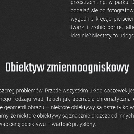
przestrzeni, np. w parku. 
oddalać się od fotografow
wygodnie kręcąc pierści
twarz i zrobić portret alb
idealnie? Niestety, to udo
Obiektyw zmiennoogniskowy
zereg problemów. Przede wszystkim układ soczewek jes
ego rodzaju wad, takich jak aberracja chromatyczna 
ometrii obrazu – niektóre obiektywy są ostre tylko w 
amy, że niektóre obiektywy są znacznie droższe od innych
wać cenę obiektywu – wartość przysłony.