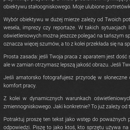
obiektywu stałoogniskowego. Moje ulubione portretówki 
Wybór obiektywu w dużej mierze zależy od Twoich potrze
wesela, imprezy czy reportaże. W takich sytuacjach 
oświetleniowych można jeszcze polegać na tańszym spr
oznacza więcej szumów, a to z kolei przekłada się na sp
Prosta zasada: jeśli Twoja praca z aparatem jest dość
ale w zamian otrzymasz lepszą jakość obrazu. Jeśli Tw
Jeśli amatorsko fotografujesz przyrodę w słoneczn
komfort pracy.
Z kolei w dynamicznych warunkach oświetleniowyc
zmiennogniskowego. Jaki konkretnie? To już zależy od
Potraktuj proszę ten tekst jako wstęp do poważnych p
odpowiedzi. Piszę to jako ktoś, kto sprzętu używa n