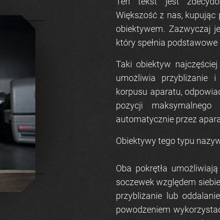
Ten tekst jest zdecydo
Większość z nas, kupując 
obiektywem. Zazwyczaj je
który spełnia podstawowe 
Taki obiektyw najczęście
umożliwia przybliżanie i
korpusu aparatu, odpowia
pozycji maksymalnego 
automatycznie przez aparat
Obiektywy tego typu nazy
Oba pokrętła umożliwiają
soczewek względem siebie 
przybliżanie lub oddalan
powodzeniem wykorzystać 