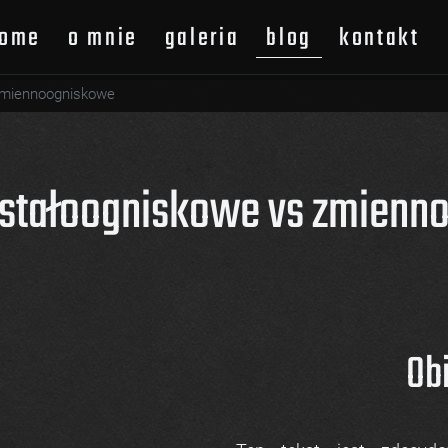
ome
o mnie
galeria
blog
kontakt
zakres fotografii
bondage & fetish
info niem
zmiennoogniskowe
koszty współpracy
portret & akt
info polsk
 stałoogniskowe vs zmienn
Ob