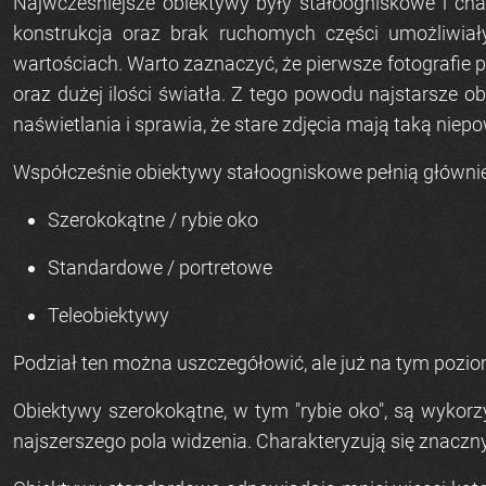
Najwcześniejsze obiektywy były stałoogniskowe i ch
konstrukcja oraz brak ruchomych części umożliwiał
wartościach. Warto zaznaczyć, że pierwsze fotografie 
oraz dużej ilości światła. Z tego powodu najstarsze o
naświetlania i sprawia, że stare zdjęcia mają taką niepo
Współcześnie obiektywy stałoogniskowe pełnią głównie f
Szerokokątne / rybie oko
Standardowe / portretowe
Teleobiektywy
Podział ten można uszczegółowić, ale już na tym pozio
Obiektywy szerokokątne, w tym "rybie oko", są wykor
najszerszego pola widzenia. Charakteryzują się znaczn