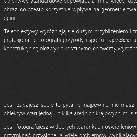
Obiektywy standardowe odpowiadają mniej więcej kątowi 
obraz, co często korzystnie wpływa na geometrię twar
opinii.
Teleobiektywy wyróżniają się dużym przybliżeniem i zn
profesjonalnej fotografii przyrody i sportu najczęści
konstrukcje są niezwykle kosztowne, co tworzy wyraź
Jeśli zadajesz sobie to pytanie, najpewniej nie mas
obiektyw wart jedną lub kilka średnich krajowych, musi
Jeśli fotografujesz w dobrych warunkach oświetleniow
przymknąć przysłonę, a wiele problemów wynikających 