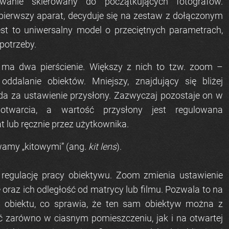
wanie skierowany do początkujących fotografów.
pierwszy aparat, decyduje się na zestaw z dołączonym
st to uniwersalny model o przeciętnych parametrach,
potrzeby.
j ma dwa pierścienie. Większy z nich to tzw. zoom –
 oddalanie obiektów. Mniejszy, znajdujący się bliżej
da za ustawienie przysłony. Zazwyczaj pozostaje on w
otwarcia, a wartość przysłony jest regulowana
 lub ręcznie przez użytkownika.
wamy „kitowymi” (ang.
kit lens
).
 regulację pracy obiektywu. Zoom zmienia ustawienie
oraz ich odległość od matrycy lub filmu. Pozwala to na
ie obiektu, co sprawia, że ten sam obiektyw można z
zarówno w ciasnym pomieszczeniu, jak i na otwartej