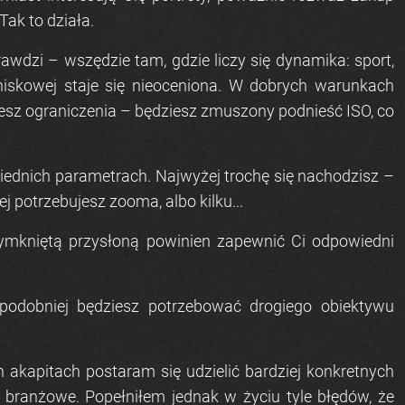
ak to działa.
rawdzi – wszędzie tam, gdzie liczy się dynamika: sport,
gniskowej staje się nieoceniona. W dobrych warunkach
esz ograniczenia – będziesz zmuszony podnieść ISO, co
wiednich parametrach. Najwyżej trochę się nachodzisz –
potrzebujesz zooma, albo kilku...
ymkniętą przysłoną powinien zapewnić Ci odpowiedni
odobniej będziesz potrzebować drogiego obiektywu
 akapitach postaram się udzielić bardziej konkretnych
 branżowe. Popełniłem jednak w życiu tyle błędów, że