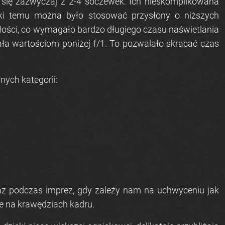
 się zazwyczaj z 2-4 soczewek. Ich nieskomplikowana
ięki temu można było stosować przysłony o niższych
ułości, co wymagało bardzo długiego czasu naświetlania
dała wartościom poniżej f/1. To pozwalało skracać czas
nych kategorii:
raz podczas imprez, gdy zależy nam na uchwyceniu jak
e na krawędziach kadru.