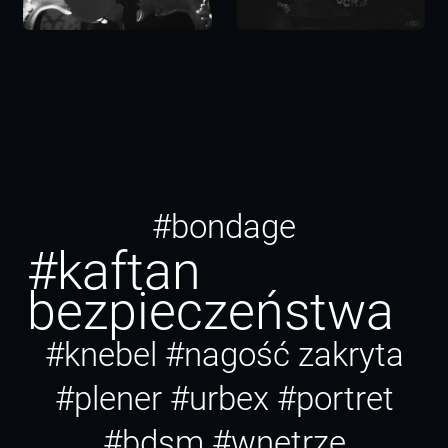
#bondage
#kaftan
bezpieczeństwa
#knebel
#nagość zakryta
#plener
#urbex
#portret
#bdsm
#wnętrze