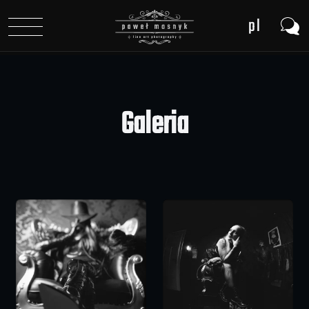
pl
en
de
Galeria