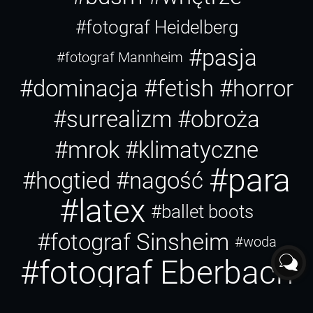
#fotograf Heidelberg
#pasja
#fotograf Mannheim
#dominacja
#fetish
#horror
#surrealizm
#obroża
#mrok
#klimatyczne
#para
#hogtied
#nagość
#latex
#ballet boots
#fotograf Sinsheim
#woda
#fotograf Eberbach
#profanum
#pagan
#fotograf Racibórz