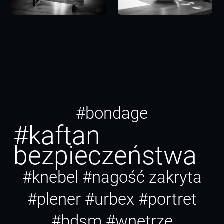
#bondage
#kaftan
bezpieczeństwa
#knebel
#nagość zakryta
#plener
#urbex
#portret
#bdsm
#wnętrze