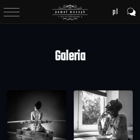
pl
en
de
Galeria