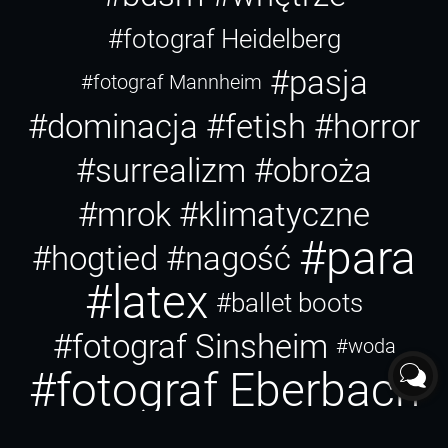
#fotograf Heidelberg
#pasja
#fotograf Mannheim
#dominacja
#fetish
#horror
#surrealizm
#obroża
#mrok
#klimatyczne
#para
#hogtied
#nagość
#latex
#ballet boots
#fotograf Sinsheim
#woda
#fotograf Eberbach
#profanum
#pagan
#fotograf Racibórz