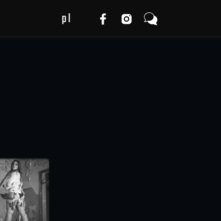
pl
cy
en
a
de