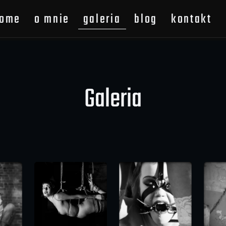
ome
o mnie
galeria
blog
kontakt
zakres fotografii
bondage & fetish
info niem
koszty współpracy
portret & akt
info polsk
Galeria