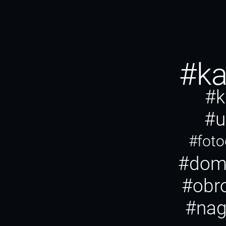
#ka
#k
#u
#foto
#dom
#obr
#na