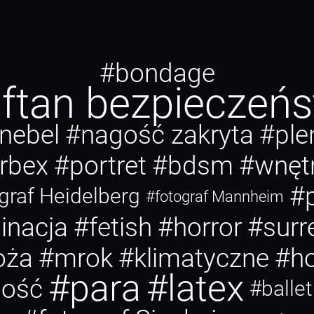
#bondage
ftan bezpieczeń
nebel
#nagość zakryta
#ple
rbex
#portret
#bdsm
#wnęt
#
graf Heidelberg
#fotograf Mannheim
inacja
#fetish
#horror
#surr
oża
#mrok
#klimatyczne
#ho
#para
#latex
gość
#balle