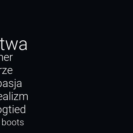
stwa
ner
rze
pasja
ealizm
gtied
t boots