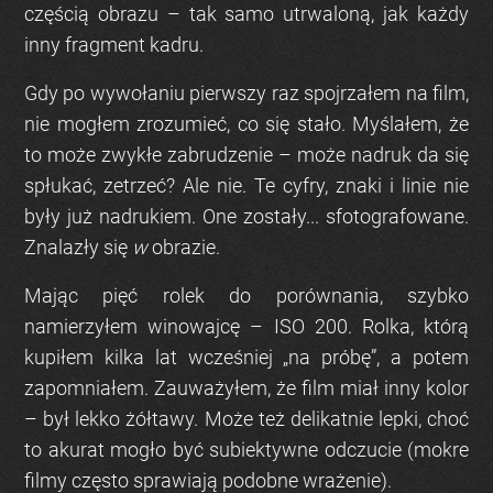
częścią obrazu – tak samo utrwaloną, jak każdy
inny fragment kadru.
Gdy po wywołaniu pierwszy raz spojrzałem na film,
nie mogłem zrozumieć, co się stało. Myślałem, że
to może zwykłe zabrudzenie – może nadruk da się
spłukać, zetrzeć? Ale nie. Te cyfry, znaki i linie nie
były już nadrukiem. One zostały... sfotografowane.
Znalazły się
w
obrazie.
Mając pięć rolek do porównania, szybko
namierzyłem winowajcę – ISO 200. Rolka, którą
kupiłem kilka lat wcześniej „na próbę”, a potem
zapomniałem. Zauważyłem, że film miał inny kolor
– był lekko żółtawy. Może też delikatnie lepki, choć
to akurat mogło być subiektywne odczucie (mokre
filmy często sprawiają podobne wrażenie).