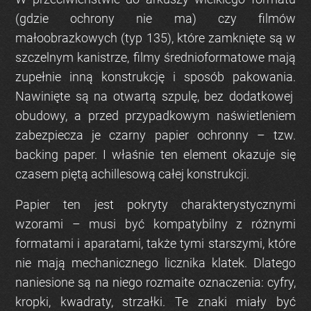
(gdzie ochrony nie ma) czy filmów
małoobrazkowych (typ 135), które zamknięte są w
szczelnym kanistrze, filmy średnioformatowe mają
zupełnie inną konstrukcję i sposób pakowania.
Nawinięte są na otwartą szpulę, bez dodatkowej
obudowy, a przed przypadkowym naświetleniem
zabezpiecza je czarny papier ochronny – tzw.
backing paper. I właśnie ten element okazuje się
czasem piętą achillesową całej konstrukcji.
Papier ten jest pokryty charakterystycznymi
wzorami – musi być kompatybilny z różnymi
formatami i aparatami, także tymi starszymi, które
nie mają mechanicznego licznika klatek. Dlatego
naniesione są na niego rozmaite oznaczenia: cyfry,
kropki, kwadraty, strzałki. Te znaki miały być