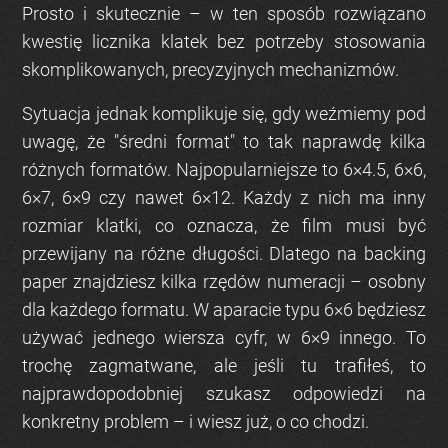
Prosto i skutecznie – w ten sposób rozwiązano
kwestię licznika klatek bez potrzeby stosowania
skomplikowanych, precyzyjnych mechanizmów.
Sytuacja jednak komplikuje się, gdy weźmiemy pod
uwagę, że "średni format" to tak naprawdę kilka
różnych formatów. Najpopularniejsze to 6×4.5, 6×6,
6×7, 6×9 czy nawet 6×12. Każdy z nich ma inny
rozmiar klatki, co oznacza, że film musi być
przewijany na różne długości. Dlatego na backing
paper znajdziesz kilka rzędów numeracji – osobny
dla każdego formatu. W aparacie typu 6×6 będziesz
używać jednego wiersza cyfr, w 6×9 innego. To
trochę zagmatwane, ale jeśli tu trafiłeś, to
najprawdopodobniej szukasz odpowiedzi na
konkretny problem – i wiesz już, o co chodzi.