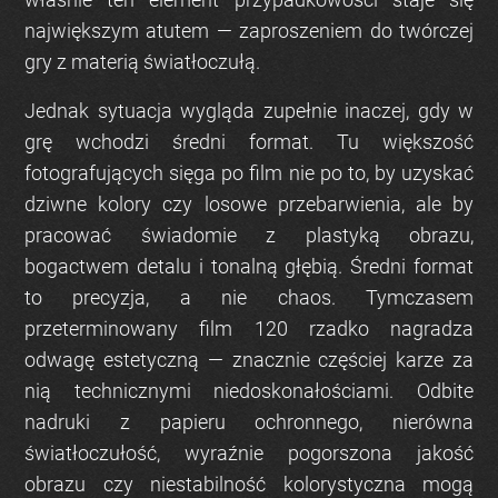
największym atutem — zaproszeniem do twórczej
gry z materią światłoczułą.
Jednak sytuacja wygląda zupełnie inaczej, gdy w
grę wchodzi średni format. Tu większość
fotografujących sięga po film nie po to, by uzyskać
dziwne kolory czy losowe przebarwienia, ale by
pracować świadomie z plastyką obrazu,
bogactwem detalu i tonalną głębią. Średni format
to precyzja, a nie chaos. Tymczasem
przeterminowany film 120 rzadko nagradza
odwagę estetyczną — znacznie częściej karze za
nią technicznymi niedoskonałościami. Odbite
nadruki z papieru ochronnego, nierówna
światłoczułość, wyraźnie pogorszona jakość
obrazu czy niestabilność kolorystyczna mogą