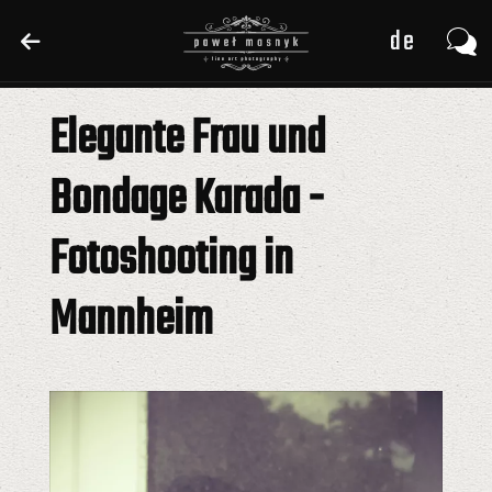
de
de
pl
pl
Elegante Frau und
en
en
Bondage Karada -
Fotoshooting in
Mannheim