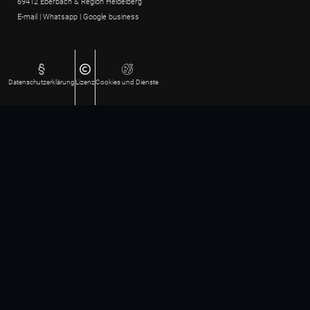
69412 Eberbach & Region Heidelberg
E-mail
|
Whatsapp
|
Google business
Datenschutz­erklärung
Lizenz
Cookies und Dienste