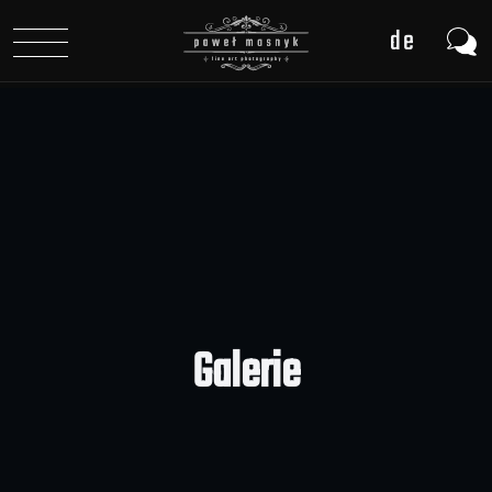
de
pl
en
Galerie