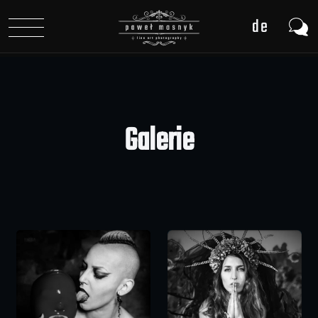
de
pl
en
Galerie