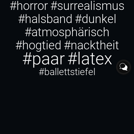
#horror
#surrealismus
#halsband
#dunkel
#atmosphärisch
#hogtied
#nacktheit
#paar
#latex
#ballettstiefel
#fotograf Sinsheim
#wasser
#fotograf
Eberbach