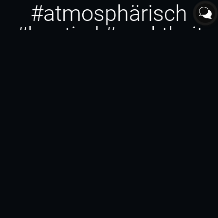
#atmosphärisch
#hogtied
#nacktheit
#paar
#latex
#ballettstiefel
#fotograf Sinsheim
#wasser
#fotograf
Eberbach
#profanum
#heidnisch
#fotograf Racibórz