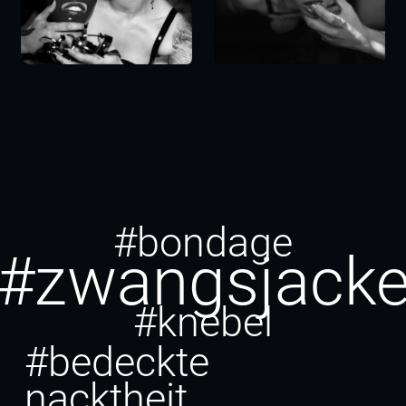
#bondage
#zwangsjack
#knebel
#bedeckte
nacktheit