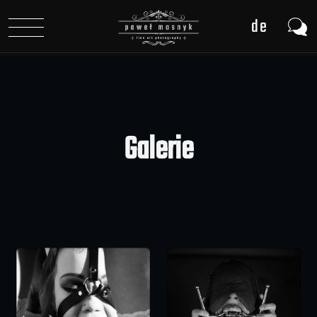
de
pl
en
Galerie