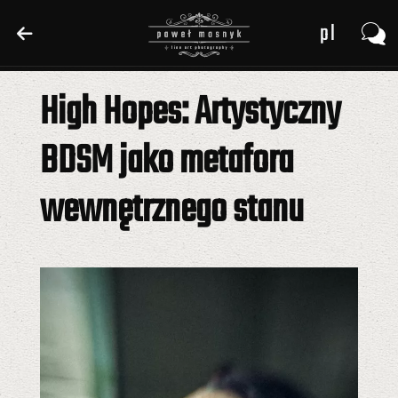
pl
pl
en
en
High Hopes: Artystyczny
de
de
BDSM jako metafora
wewnętrznego stanu