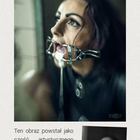
Ten obraz powstał jako
część
artystycznego