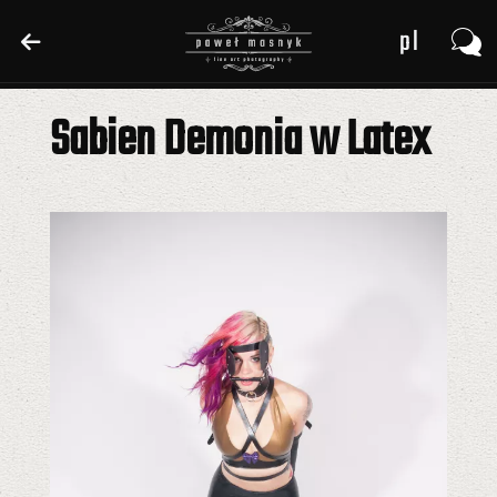
pl
pl
en
en
Sabien Demonia w Latex
de
de