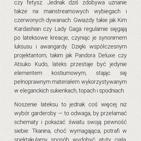
czy fetysz. Jednak dziś zdobywa uznanie
także na mainstreamowych wybiegach i
czerwonych dywanach. Gwiazdy takie jak Kim
Kardashian czy Lady Gaga regularnie sięgają
po lateksowe kreacje, czyniąc je synonimem
luksusu i awangardy. Dzięki współczesnym
projektantom, takim jak Pandora Deluxe czy
Atsuko Kudo, lateks przestaje być jedynie
elementem kostiumowym, stając się
pełnoprawnym materiałem wykorzystywanym
w eleganckich sukienkach, topach i spodniach.
Noszenie lateksu to jednak coś więcej niż
wybór garderoby — to odwaga, by przełamać
schematy i pokazać światu swoją pewność
siebie. Tkanina, choć wymagająca, potrafi w
spektakularny sposób wydobyć atuty ciała,