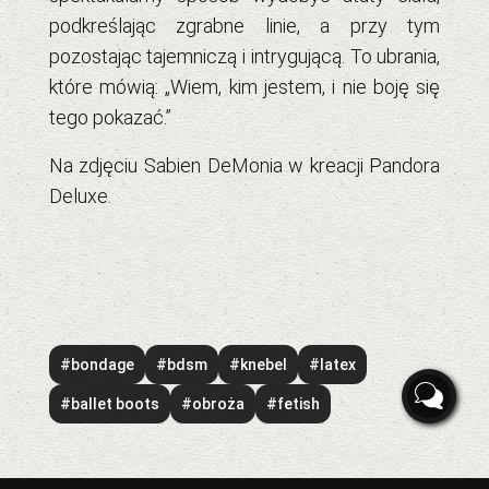
podkreślając zgrabne linie, a przy tym
pozostając tajemniczą i intrygującą. To ubrania,
które mówią: „Wiem, kim jestem, i nie boję się
tego pokazać.”
Na zdjęciu
Sabien DeMonia
w kreacji
Pandora
Deluxe
.
#bondage
#bdsm
#knebel
#latex
#ballet boots
#obroża
#fetish