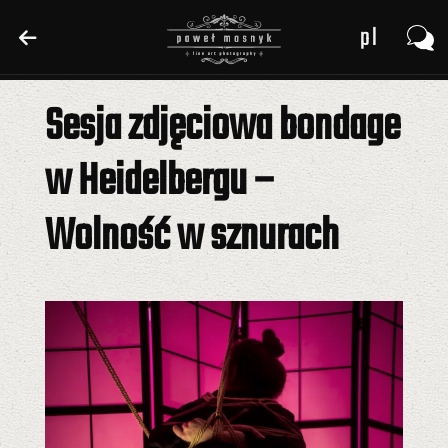
pl
pl
en
en
Sesja zdjęciowa bondage
de
de
w Heidelbergu –
Wolność w sznurach