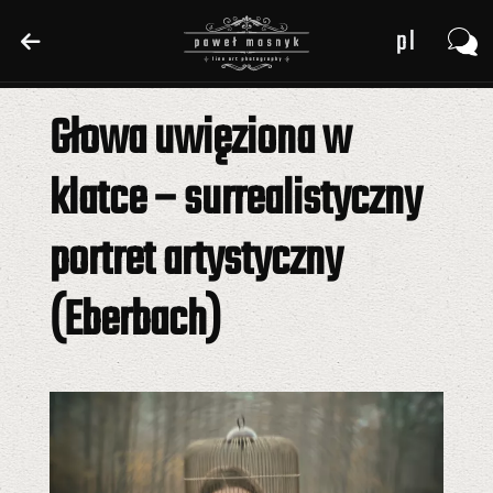
pl
pl
en
en
Głowa uwięziona w
de
de
klatce – surrealistyczny
portret artystyczny
(Eberbach)