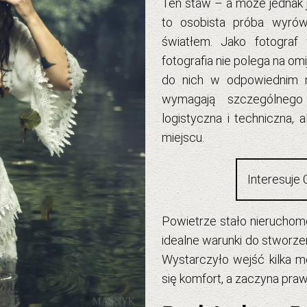
Ten staw – a może jednak 
to osobista próba wyró
światłem. Jako
fotograf
fotografia nie polega na om
do nich w odpowiednim
wymagają szczególneg
logistyczna i techniczna,
miejscu.
Interesuje 
Powietrze stało nieruchomo
idealne warunki do stworze
Wystarczyło wejść kilka m
się komfort, a zaczyna pra