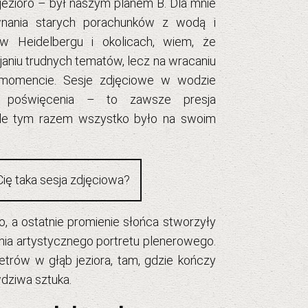
jezioro – był naszym planem B. Dla mnie
wnania starych porachunków z wodą i
 w Heidelbergu i okolicach
, wiem, że
ijaniu trudnych tematów, lecz na wracaniu
 momencie.
Sesje zdjęciowe w wodzie
o poświęcenia – to zawsze presja
 ale tym razem wszystko było na swoim
Cię taka sesja zdjęciowa?
, a ostatnie promienie słońca stworzyły
nia
artystycznego portretu plenerowego
.
etrów w głąb jeziora, tam, gdzie kończy
wdziwa sztuka.