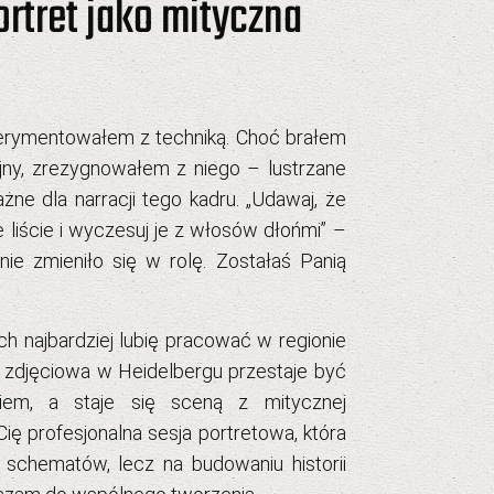
ortret jako mityczna
sperymentowałem z techniką. Choć brałem
yjny, zrezygnowałem z niego – lustrzane
ne dla narracji tego kadru. „Udawaj, że
 liście i wyczesuj je z włosów dłońmi” –
e zmieniło się w rolę. Zostałaś
Panią
ch najbardziej lubię pracować w regionie
a zdjęciowa w Heidelbergu
przestaje być
niem, a staje się sceną z mitycznej
 Cię
profesjonalna sesja portretowa
, która
 schematów, lecz na budowaniu historii