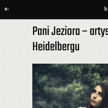
h
h
Pani Jeziora – art
Heidelbergu