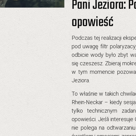
Pani Jeziora: P
opowieść
Podczas tej realizacji ek
pod uwagę filtr polaryzac
odbicie wody było zbyt waż
się czeszesz. Zbieraj mokre
w tym momencie pozowani
Jeziora
.
To właśnie w takich chwila
Rhein-Neckar
– kiedy
sesj
tylko technicznym zada
opowieści. Jeśli interesuje
nie polega na odtwarzaniu