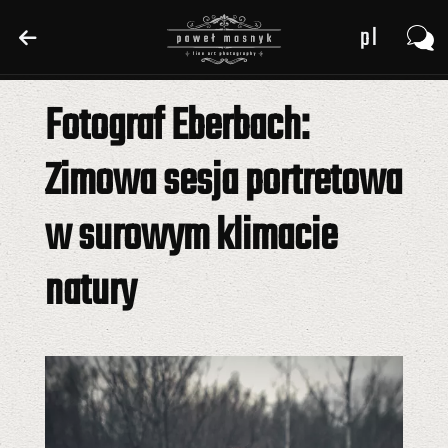
pl
pl
en
en
Fotograf Eberbach:
de
de
Zimowa sesja portretowa
w surowym klimacie
natury