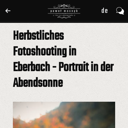
de
de
pl
pl
Herbstliches
en
en
Fotoshooting in
Eberbach - Portrait in der
Abendsonne