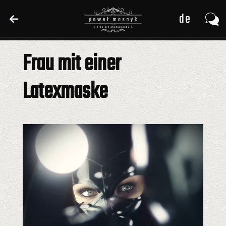
de
de
pl
pl
Frau mit einer
en
en
Latexmaske